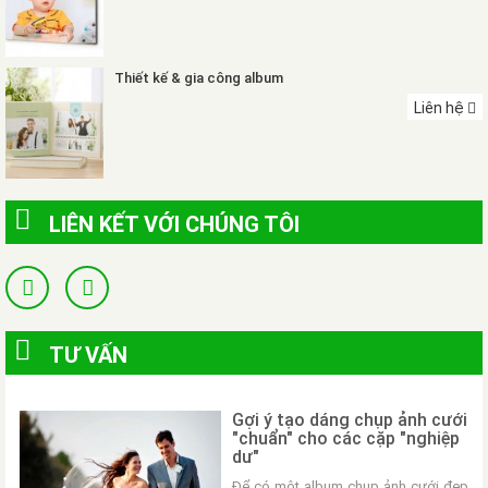
Thiết kế & gia công album
Liên hệ
LIÊN KẾT VỚI CHÚNG TÔI
TƯ VẤN
Gợi ý tạo dáng chụp ảnh cưới
"chuẩn" cho các cặp "nghiệp
dư"
Để có một album chụp ảnh cưới đẹp