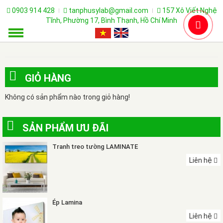
0903 914 428
tanphusylab@gmail.com
157 Xô Viết Nghệ
Tĩnh, Phường 17, Bình Thạnh, Hồ Chí Minh
GIỎ HÀNG
Không có sản phẩm nào trong giỏ hàng!
SẢN PHẨM ƯU ĐÃI
Tranh treo tường LAMINATE
Liên hệ
Ép Lamina
Liên hệ