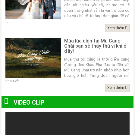
cần rất nhiều yếu tố, nhưng có lẽ
quan trọng nhất vẫn là vai trò của cô
dâu và chú rể. Không đơn giản để có
...
Xem thêm
Mùa lúa chín tại Mù Cang
Chài bạn sẻ thấy thú vị khi ở
đây!
Mùa thu tới cũng là thời điểm cung
đường đèo Khau Phạ đưa ta đến với
Mù Cang Chải trở nên nhộp nhịp hơn
bao giờ hết. Từng đoàn người nối
nhau về ...
Xem thêm
VIDEO CLIP