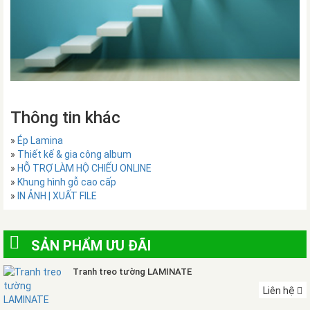
Thông tin khác
»
Ép Lamina
»
Thiết kế & gia công album
»
HỖ TRỢ LÀM HỘ CHIẾU ONLINE
»
Khung hình gỗ cao cấp
»
IN ẢNH | XUẤT FILE
SẢN PHẨM ƯU ĐÃI
Tranh treo tường LAMINATE
Liên hệ