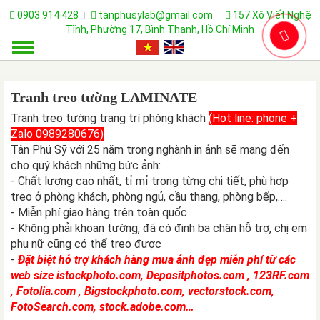
0903 914 428
tanphusylab@gmail.com
157 Xô Viết Nghệ
Tĩnh, Phường 17, Bình Thạnh, Hồ Chí Minh
Tranh treo tường LAMINATE
Tranh treo tường trang trí phòng khách
(Hot line: phone +
Zalo 0989280676)
Tân Phú Sỹ với 25 năm trong nghành in ảnh sẽ mang đến
cho quý khách những bức ảnh:
- Chất lượng cao nhất, tỉ mỉ trong từng chi tiết, phù hợp
treo ở phòng khách, phòng ngủ, cầu thang, phòng bếp,….
- Miễn phí giao hàng trên toàn quốc
- Không phải khoan tường, đã có đinh ba chân hỗ trợ, chị em
phụ nữ cũng có thể treo được
-
Đặt biệt hỗ trợ khách hàng mua ảnh đẹp miễn phí từ các
web size istockphoto.com, Depositphotos.com , 123RF.com
, Fotolia.com , Bigstockphoto.com, vectorstock.com,
FotoSearch.com, stock.adobe.com…