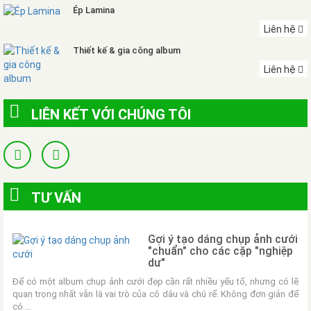
Ép Lamina
Liên hệ
Thiết kế & gia công album
Liên hệ
LIÊN KẾT VỚI CHÚNG TÔI
TƯ VẤN
Gợi ý tạo dáng chụp ảnh cưới
"chuẩn" cho các cặp "nghiệp
dư"
Để có một album chụp ảnh cưới đẹp cần rất nhiều yếu tố, nhưng có lẽ
quan trọng nhất vẫn là vai trò của cô dâu và chú rể. Không đơn giản để
có ...